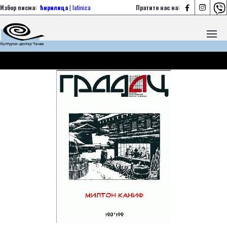



Избор писма:
ћирилица
|
latinica
Пратите нас на: