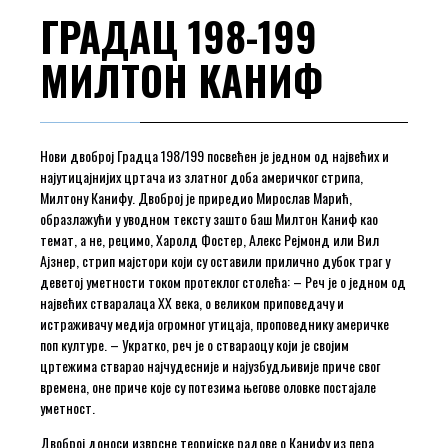
ГРАДАЦ 198-199
МИЛТОН КАНИФ
Нови двоброј Градца 198/199 посвећен је једном од највећих и
најутицајнијих цртача из златног доба америчког стрипа,
Милтону Канифу. Двоброј је приредио Мирослав Марић,
образлажући у уводном тексту зашто баш Милтон Каниф као
темат, а не, рецимо, Харолд Фостер, Алекс Рејмонд или Вил
Ајзнер, стрип мајстори који су оставили прилично дубок траг у
деветој уметности током протеклог столећа: – Реч је о једном од
највећих стваралаца XX века, о великом приповедачу и
истраживачу медија огромног утицаја, проповеднику америчке
поп културе. – Укратко, реч је о ствараоцу који је својим
цртежима стварао најчудесније и најузбудљивије приче свог
времена, оне приче које су потезима његове оловке постајале
уметност.
Двоброј доноси изврсне теоријске радове о Канифу из пера