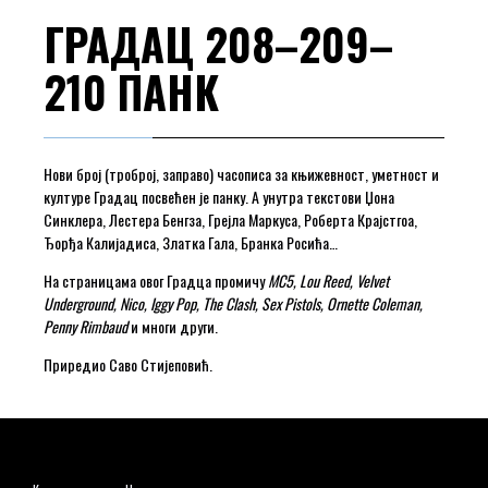
ГРАДАЦ 208–209–
210 ПАНК
Нови број (троброј, заправо) часописа за књижевност, уметност и
културе Градац посвећен је панку. А унутра текстови Џона
Синклера, Лестера Бенгза, Грејла Маркуса, Роберта Крајстгоа,
Ђорђа Калијадиса, Златка Гала, Бранка Росића…
На страницама овог Градца промичу
MC5, Lou Reed, Velvet
Underground, Nico, Iggy Pop, The Clash, Sex Pistols, Ornette Coleman,
Penny Rimbaud
и многи други.
Приредио Саво Стијеповић.