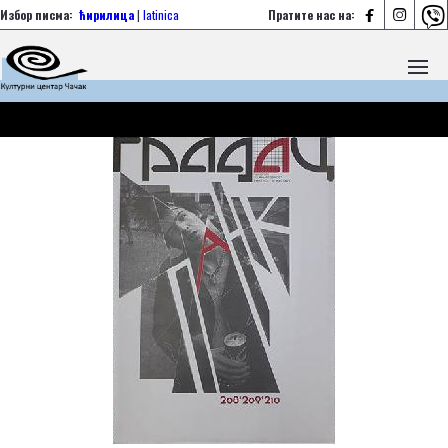



Избор писма:
ћирилица
|
latinica
Пратите нас на: