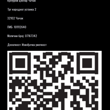
Културни центар Чачак
Трг народног устанка 2
32102 Чачак
ПИБ: 101112640
Матични број: 07167342
Делатност: Извођачка уметност