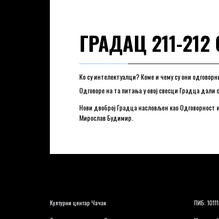
ГРАДАЦ 211-21
Ко су интелектуалци? Коме и чему су они одговорни
Одговоре на та питања у овој свесци Градца дали с
Нови двоброј Градца насловљен као Одговорност и
Мирослав Будимир.
Културни центар Чачак
ПИБ: 1011