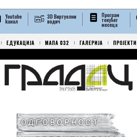
Програм
Youtube
3D Виртуелни
текућег
kанал
водич
месеца
ЕДУКАЦИЈА
МАПА 032
ГАЛЕРИЈА
ПРОЈЕКТИ