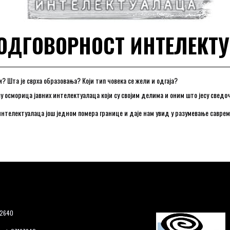
2 ОДГОВОРНОСТ ИНТЕЛЕКТ
? Шта је сврха образовања? Који тип човека се жели и одгаја?
у осморица јавних интелектуалаца који су својим делима и оним што јесу сведоч
нтелектуалаца још једном помера границе и даје нам увид у разумевање саврем
12640