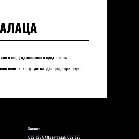
УАЛАЦА
или о својој одговорности пред светом.
еног политичког друштва. Двоброј је приредио
Контакт:
032 325 073(централа)/ 032 325