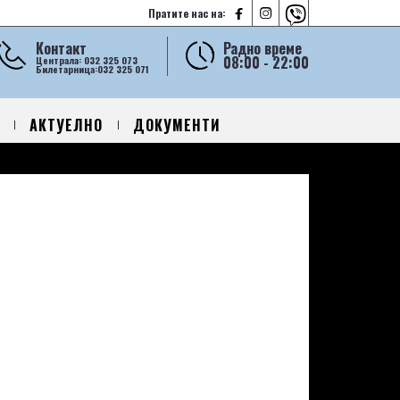



Пратите нас на:
Контакт
Радно време
08:00 - 22:00
Централа: 032 325 073
Билетарница:032 325 071
АКТУЕЛНО
ДОКУМЕНТИ