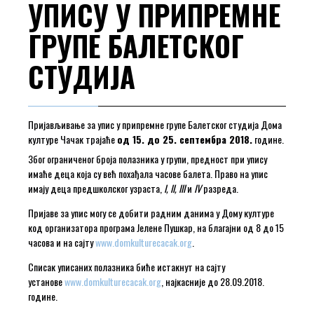
УПИСУ У ПРИПРЕМНЕ
ГРУПЕ БАЛЕТСКОГ
СТУДИЈА
Пријављивање за упис у припремне групе Балетског студија Дома
културе Чачак трајаће
од 15. до 25. септембра 2018.
године.
Због ограниченог броја полазника у групи, предност при упису
имаће деца која су већ похађала часове балета. Право на упис
имају деца предшколског узраста,
I, II, III
и
IV
разреда.
Пријаве за упис могу се добити радним данима у Дому културе
код организатора програма Јелене Пушкар, на благајни од 8 до 15
часова и на сајту
www.domkulturecacak.org
.
Списак уписаних полазника биће истакнут на сајту
установе
www.domkulturecacak.org
, најкасније до 28.09.2018.
године.