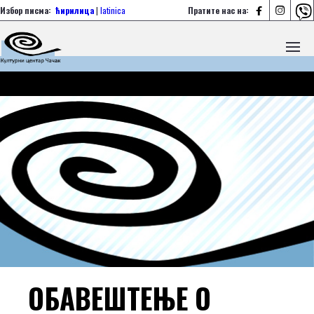



Избор писма:
ћирилица
|
latinica
Пратите нас на:
ОБАВЕШТЕЊЕ О