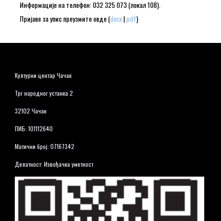
Информације на телефон: 032 325 073 (локал 108).
Пријаве за упис преузмите овде (
docx
|
pdf
)
Културни центар Чачак
Трг народног устанка 2
32102 Чачак
ПИБ: 101112640
Матични број: 07167342
Делатност: Извођачка уметност