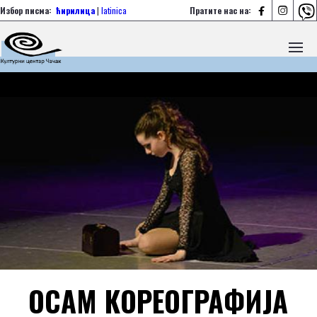



Избор писма:
ћирилица
|
latinica
Пратите нас на:
ОСАМ КОРЕОГРАФИЈА