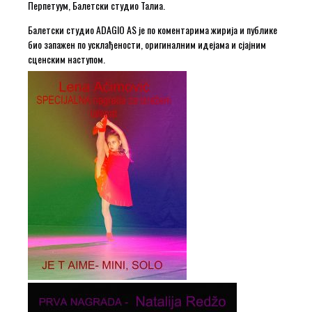
Перпетуум, Балетски студио Талиа.
Балетски студио ADAGIO AS је по коментарима жирија и публике
био запажен по усклађености, оригиналним идејама и сјајним
сценским наступом.