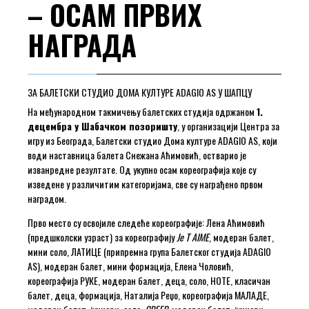
– ОСАМ ПРВИХ
НАГРАДА
ЗА БАЛЕТСКИ СТУДИО ДОМА КУЛТУРЕ ADAGIO AS У ШАПЦУ
На међународном такмичењу балетских студија одржаном
1.
децембра у Шабачком позоришту
, у организацији Центра за
игру из Београда, Балетски студио Дома културе ADAGIO AS, који
води наставница балета Снежана Аћимовић, остварио је
изванредне резултате. Од укупно осам кореографија које су
изведене у различитим категоријама, све су награђено првом
наградом.
Прво место су освојиле следеће кореографије: Лена Аћимовић
(предшколски узраст) за кореографију
Je T AIME
, модеран балет,
мини соло, ЛАТИЦЕ (припремна група Балетског студија ADAGIO
AS), модеран балет, мини формација, Елена Чоловић,
кореографија РУКЕ, модеран балет, деца, соло, НОТЕ, класичан
балет, деца, формација, Наталија Реџо, кореографија МАЛАДЕ,