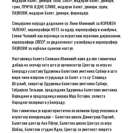
модеран балет, јуниори, соло,
CREEP
, модеран балет, јуниори,
трио, ПРИЧА ЈЕДНЕ СЛИКЕ, модеран балет, јуниори, група,
ПАУКОВИ, модеран балет, јуниори, формација
Специјалне награде додељене су: Лени Аћимовић за ИЗРАЖЕН
ТАЛЕНАТ, кореографији НОТЕ за идеју, кореографију и извођење,
Елени Чоловић као играчици са изузетним играчким дијапазоном,
кореографији
CREEP
, за уједначеност у извођењу и кореографија
ПАУКОВИ за најбољи сценски наступ.
Наставница балета Снежана Аћимовић каже да ово такмичење
добија на значају зато што је организатор Центар за игру из
Београда у саставу Удружења балетских уметника Србије и што
жири чине изврсни струцњаци за балет а то су: Славица
Штрљић, секретар Удружења балетских уметника Србије,
Габријела Тегљаши, председник Удружења балетских уметника
Војводине и председница жирија Маја Остојин, солиста
Народног позоришта у Београду.
Ово такмичење је карактеристично по великом броју учесника и
изузетној конкуренцији – Балетска школа Димитрије Парлић,
Балетски центар Ана Пфлуг, Балетска школа Центра за игру
Шабац, балетски студио Идеа, Центар за уметност покрета