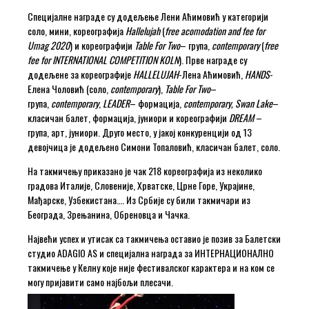
Специјалне награде су додељење Лени Аћимовић у категорији
соло, мини, кореографија
Hallelujah
(
free acomodation and fee for
Umag 2020
) и кореографији
Table For Two
– група,
contemporary
(
free
fee for INTERNATIONAL COMPETITION KOLN
). Прве награде су
додељене за кореографије
HALLELUJAH
-Лена Аћимовић,
HANDS
-
Елена Чоловић (соло,
contemporary
),
Table For Two
–
група,
contemporary
,
LEADER
– формација,
contemporary, Swan Lake
–
класичан балет, формација, јуниори и кореографији
DREAM
–
група, арт, јуниори. Друго место, у јакој конкуренцији од 13
девојчица је додељено Симони Топаловић, класичан балет, соло.
На такмичењу приказано је чак 218 кореографија из неколико
градова Италије, Словеније, Хрватске, Црне Горе, Украјине,
Мађарске, Узбекистана…. Из Србије су били такмичари из
Београда, Зрењанина, Обреновца и Чачка.
Највећи успех и утисак са такмичења оставио је позив за Балетски
студио ADAGIO AS и специјална награда за ИНТЕРНАЦИОНАЛНО
такмичење у Келну које није фестивалског карактера и на ком се
могу пријавити само најбољи плесачи.