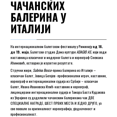
ЧАЧАНСКИХ
БАЛЕРИНА У
ИТАЛИЈИ
На интернационалном балетском фестивалу у Риминију
од 16.
до 19. маја
, Балетски студио Дома културе
ADAGIO AS
, који води
наставница класичног и модерног балета и кореограф Снежана
Аћимовић, остварио је изузетне резултате.
Стручни жири,
Sabrina Bosco
-прима балерина из Италије –
класичан балет, Јовица Бегојев -професионални играч, наставник,
кореограф и интернационални судија из Србије – класичан
балет, Ивана Ивановска Илић-наставник и кореограф,
лиценцирани интернационални судија и Тамара Баста Кудакова
из Украјине су доделили чачанским балеринама чак ДВЕ
СПЕЦИЈАЛНЕ НАГРАДЕ, ШЕСТ ПРВИХ МЕСТА И ЈЕДНО ДРУГО, уз
све похвале за оригиналност кореографија, уједначеност и
професионалност.