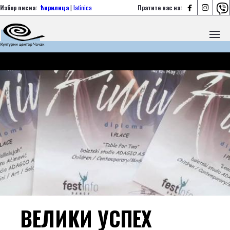



Избор писма:
ћирилица
|
latinica
Пратите нас на:
ВЕЛИКИ УСПЕХ