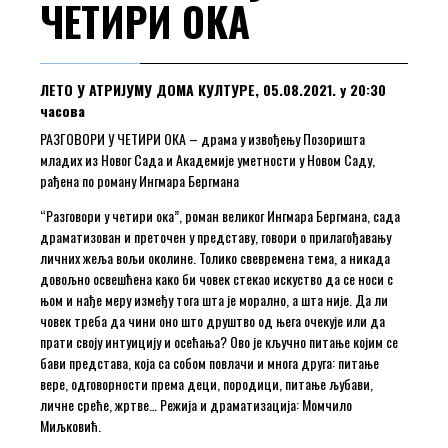
ЧЕТИРИ ОКА
ЛЕТО У АТРИЈУМУ ДОМА КУЛТУРЕ, 05.08.2021. у 20:30
часова
РАЗГОВОРИ У ЧЕТИРИ ОКА – драма у извођењу Позоришта
младих из Новог Сада и Академије уметности у Новом Саду,
рађена по роману Ингмара Бергмана
“Разговори у четири ока”, роман великог Ингмара Бергмана, сада
драматизован и преточен у представу, говори о прилагођавању
личних жеља вољи околине. Толико свевремена тема, а никада
довољно освешћена како би човек стекао искуство да се носи с
њом и нађе меру између тога шта је морално, а шта није. Да ли
човек треба да чини оно што друштво од њега очекује или да
прати своју интуицију и осећања? Ово је кључно питање којим се
бави представа, која са собом повлачи и многа друга: питање
вере, одговорности према деци, породици, питање љубави,
личне среће, жртве… Режија и драматизација: Момчило
Миљковић.