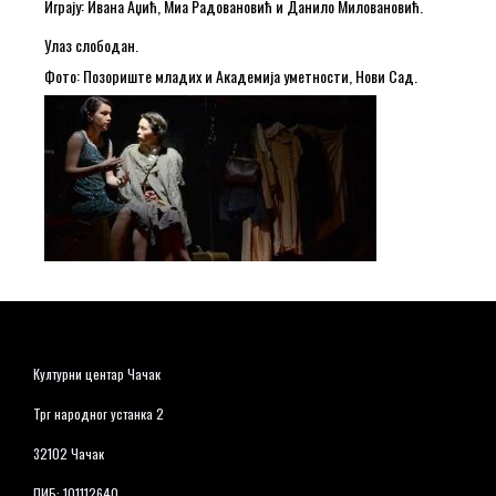
Играју: Ивана Аџић, Миа Радовановић и Данило Миловановић.
Улаз слободан.
Фото: Позориште младих и Академија уметности, Нови Сад.
Културни центар Чачак
Трг народног устанка 2
32102 Чачак
ПИБ: 101112640