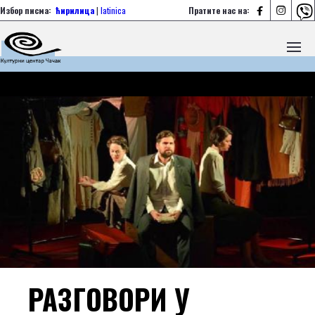



Избор писма:
ћирилица
|
latinica
Пратите нас на:
РАЗГОВОРИ У