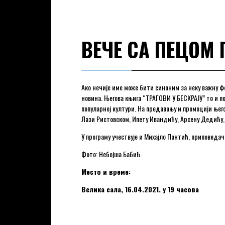
ВЕЧЕ СА ПЕЦОМ
Ако нечије име може бити синоним за неку важну ф
новина. Његова књига “ТРАГОВИ У БЕСКРАЈУ” то и по
популарној култури. На предавању и промоцији њего
Лази Ристовском, Ипету Ивандићу, Арсену Дедићу,
У програму учествује и Михајло Пантић, приповед
Фото: Небојша Бабић.
Место и време:
Велика сала, 16.04.2021. у 19 часова