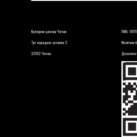
Културни центар Чачак
ПИБ: 1011
Трг народног устанка 2
Матични б
32102 Чачак
Делатност