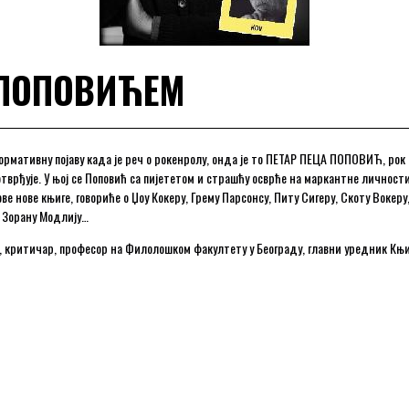
 ПОПОВИЋЕМ
ормативну појаву када је реч о рокенролу, онда је то ПЕТАР ПЕЦА ПОПОВИЋ, рок
тврђује. У њој се Поповић са пијететом и страшћу осврће на маркантне личности 
ве нове књиге, говориће о Џоу Кокеру, Грему Парсонсу, Питу Сигеру, Скоту Вокер
 Зорану Модлију…
ач, критичар, професор на Филолошком факултету у Београду, главни уредник К