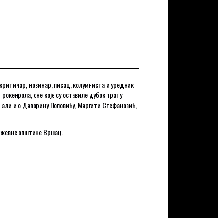
 критичар, новинар, писац, колумниста и уредник
рокенрола, оне које су оставиле дубок траг у
у, али и о Даворину Поповићу, Маргити Стефановић,
њижевне општине Вршац.