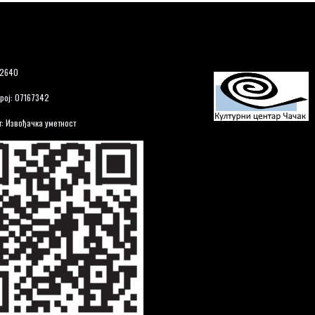
12640
рој: 07167342
: Извођачка уметност