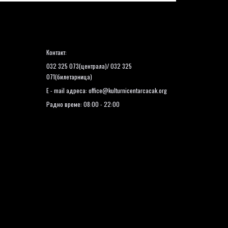
Контакт:
032 325 073(централа)/ 032 325
071(билетарница)
E - mail адреса:
office@kulturnicentarcacak.org
Радно време: 08:00 - 22:00