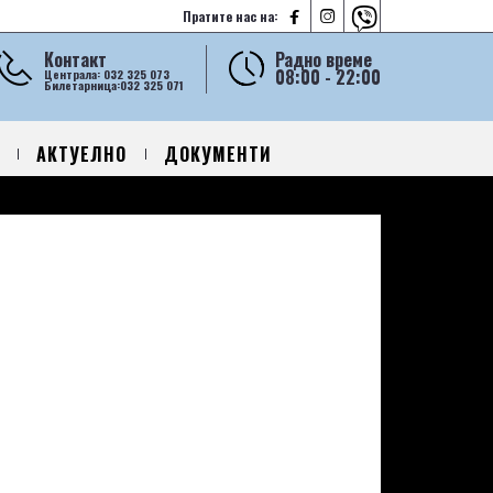



Пратите нас на:
Контакт
Радно време
08:00 - 22:00
Централа: 032 325 073
Билетарница:032 325 071
АКТУЕЛНО
ДОКУМЕНТИ