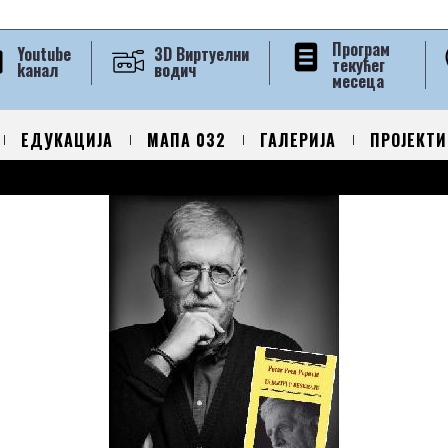
Програм
Youtube
3D Виртуелни
текућег
kанал
водич
месеца
ЕДУКАЦИЈА
МАПА 032
ГАЛЕРИЈА
ПРОЈЕКТИ