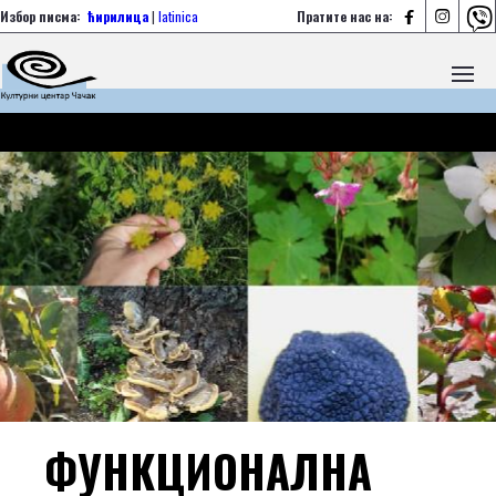



Избор писма:
ћирилица
|
latinica
Пратите нас на:
ФУНКЦИОНАЛНА