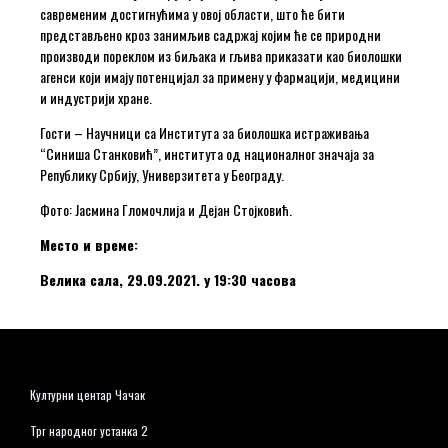
савременим достигнућима у овој области, што ће бити
представљено кроз занимљив садржај којим ће се природни
производи пореклом из биљака и гљива приказати као биолошки
агенси који имају потенцијал за примену у фармацији, медицини
и индустрији хране.
Гости – Научници са Института за биолошка истраживања
“Синиша Станковић”, института од националног значаја за
Републику Србију, Универзитета у Београду.
Фото: Јасмина Гломочлија и Дејан Стојковић.
Место и време:
Велика сала, 29.09.2021. у 19:30 часова
Културни центар Чачак
Трг народног устанка 2