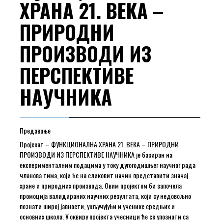
ХРАНА 21. ВЕКА –
ПРИРОДНИ
ПРОИЗВОДИ ИЗ
ПЕРСПЕКТИВЕ
НАУЧНИКА
Предавање
Пројекат – ФУНКЦИОНАЛНА ХРАНА 21. ВЕКА – ПРИРОДНИ
ПРОИЗВОДИ ИЗ ПЕРСПЕКТИВЕ НАУЧНИКА је базиран на
експерименталним подацима у току дугогодишњег научног рада
чланова тима, који ће на сликовит начин представити значај
хране и природних производа. Овим пројектом би започела
промоција валидираних научних резултата, који су недовољно
познати широј јавности, укључујући и ученике средњих и
основних школа. У оквиру пројекта учесници ће се упознати са