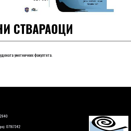
НИ СТВАРАОЦИ
тудената уметничких факултета.
12640
рој: 07167342