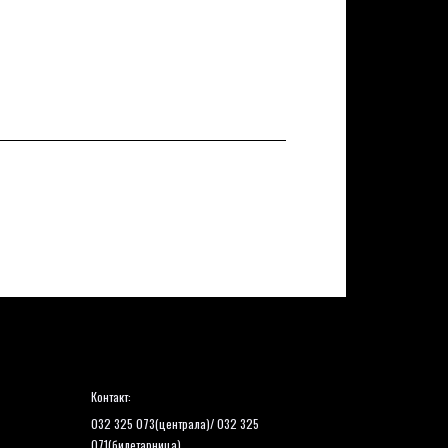
Контакт:
032 325 073(централа)/ 032 325
071(билетарница)