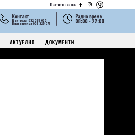



Пратите нас на:
Контакт
Радно време
08:00 - 22:00
Централа: 032 325 073
Билетарница:032 325 071
АКТУЕЛНО
ДОКУМЕНТИ