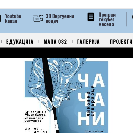
Програм
Youtube
3D Виртуелни
текућег
kанал
водич
месеца
ЕДУКАЦИЈА
МАПА 032
ГАЛЕРИЈА
ПРОЈЕКТИ