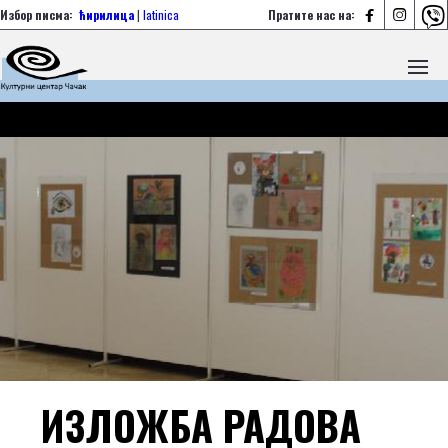



Избор писма:
ћирилица
|
latinica
Пратите нас на:
ИЗЛОЖБА РАДОВА