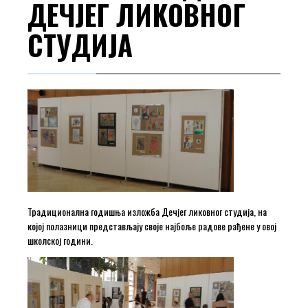
ДЕЧЈЕГ ЛИКОВНОГ
СТУДИЈА
Традиционална годишња изложба Дечјег ликовног студија, на
којој полазници представљају своје најбоље радове рађене у овој
школској години.