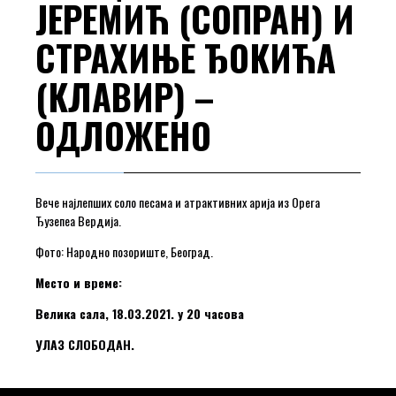
ЈЕРЕМИЋ (СОПРАН) И
СТРАХИЊЕ ЂОКИЋА
(КЛАВИР) –
ОДЛОЖЕНО
Вече најлепших соло песама и атрактивних арија из Opera
Ђузепеа Вердија.
Фото: Народно позориште, Београд.
Место и време:
Велика сала, 18.03.2021. у 20 часова
УЛАЗ СЛОБОДАН.