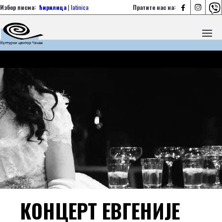



Избор писма:
ћирилица
|
latinica
Пратите нас на:
КОНЦЕРТ ЕВГЕНИЈЕ