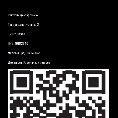
Културни центар Чачак
Трг народног устанка 2
32102 Чачак
ПИБ: 101112640
Матични број: 07167342
Делатност: Извођачка уметност