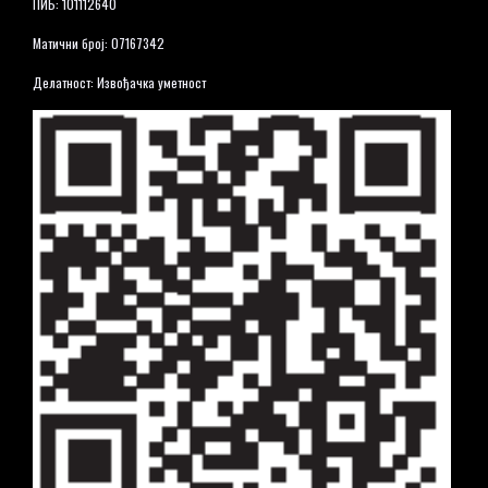
ПИБ: 101112640
Матични број: 07167342
Делатност: Извођачка уметност