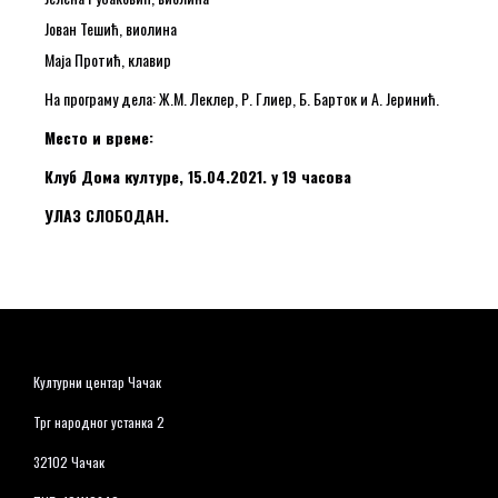
Јован Тешић, виолина
Маја Протић, клавир
На програму дела: Ж.М. Леклер, Р. Глиер, Б. Барток и А. Јеринић.
Место и време:
Клуб Дома културе, 15.04.2021. у 19 часова
УЛАЗ СЛОБОДАН.
Културни центар Чачак
Трг народног устанка 2
32102 Чачак