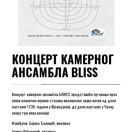
КОНЦЕРТ КАМЕРНОГ
АНСАМБЛА BLISS
Концерт камерног ансамбла БЛИСС представиће путовање кроз
епохе класичне музике стазама виолинског звука почев од дела
насталог 1730. године у Француској, до дела насталог у Чачку
скоро три века касније.
Извођачи: Бојана Ђоловић, виолина
Јелена Рубаковић, виолина