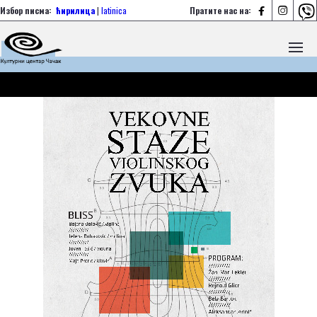



Избор писма:
ћирилица
|
latinica
Пратите нас на: