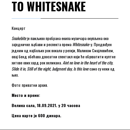
TO WHITESNAKE
Концерт
Snakebite
је пажљиво пробрана екипа музичара окупљена око
заједничке љубави и респекта према
Whitesnake
-у. Предвођен
једним од најбољих рок вокала у регији, Маликом Смајловићем,
овај бенд обећава двосатни спектакл који ће обухватити култне
хитове ових хард рок великана.
Aint no love in the heart of the city,
Slide it in, Still of the night, Judgment day, Is this love
само су неки од
њих.
Фото: приватни архив.
Место и време:
Велика сала, 18.09.2021. у 20 часова
Цена карте је 600 динара.