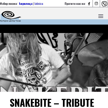



Избор писма:
ћирилица
|
latinica
Пратите нас на:
SNAKEBITE – TRIBUTE