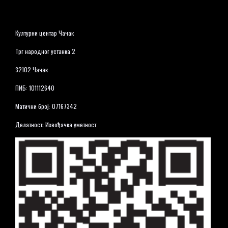
Културни центар Чачак
Трг народног устанка 2
32102 Чачак
ПИБ: 101112640
Матични број: 07167342
Делатност: Извођачка уметност