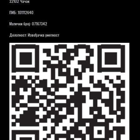
32102 Чачак
ПИБ: 101112640
Матични број: 07167342
Делатност: Извођачка уметност