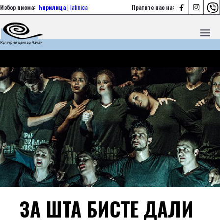



Избор писма:
ћирилица
|
latinica
Пратите нас на:
ЗА ШТА БИСТЕ ДАЛИ