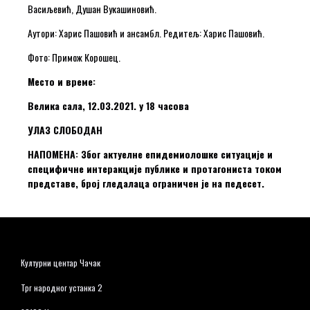
Васиљевић, Душан Вукашиновић.
Аутори: Харис Пашовић и ансамбл. Редитељ: Харис Пашовић.
Фото: Примож Корошец.
Место и време:
Велика сала, 12.03.2021. у 18 часова
УЛАЗ СЛОБОДАН
НАПОМЕНА: Због актуелне епидемиолошке ситуације и
специфичне интеракције публике и протагониста током
представе, број гледалаца ограничен је на педесет.
Културни центар Чачак
Трг народног устанка 2