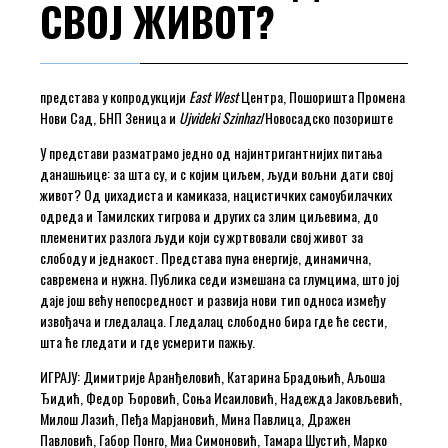
СВОЈ ЖИВОТ?
представа у копродукцији
East West
Центра, Пошоришта Промена
Нови Сад, БНП Зеница и
Ujvideki Szinhaz
/Новосадско позориште
У представи разматрамо једно од најинтригантнијих питања
данашњице: за шта су, и с којим циљем, људи вољни дати свој
живот? Од џихадиста и камиказа, нацистичких самоубилачких
одреда и Тамилских тигрова и других са злим циљевима, до
племенитих разлога људи који су жртвовали свој живот за
слободу и једнакост. Представа пуна енергије, динамична,
савремена и нужна. Публика седи измешана са глумцима, што јој
даје још већу непосредност и развија нови тип односа између
извођача и гледалаца. Гледалац слободно бира где ће сести,
шта ће гледати и где усмерити пажњу.
ИГРАЈУ: Димитрије Аранђеловић, Катарина Брадоњић, Аљоша
Ђидић, Федор Ђоровић, Соња Исаиловић, Надежда Јаковљевић,
Милош Лазић, Пеђа Марјановић, Мина Павлица, Дражен
Павловић, Габор Понго, Миа Симоновић, Тамара Шустић, Марко