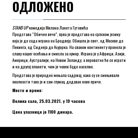
ОДЛОЖЕНО
STAND UP
комедија Милана Ланета Гутовића
Представа “Обично вече”, прва је представа на српском језику
која је до сада играна на Бродвеју. Обишла је свет, од Москве до
Пекинга, од Сиднеја до Њујорка. На сваком континенту пронела је
славу нашег осећања и смисла за хумор. Играна је у Африци, Азији,
Америци, Аустралији, на Новом Зеланду, а вероватно ће се играти
и на другој планети, чим је човек буде населио.
Представа је природно мењала садржај, како су се смењивале
околности тако је и сам глумац додавао нове приче.
Место и време:
Велика сала, 25.03.2021. у 19 часова
Цена улазнице је 1100 динара.