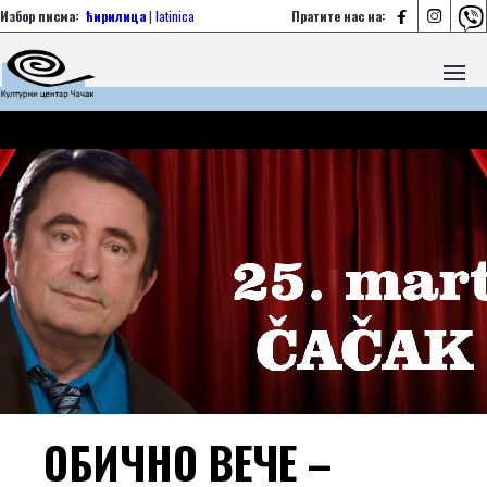



Избор писма:
ћирилица
|
latinica
Пратите нас на:
ОБИЧНО ВЕЧЕ –