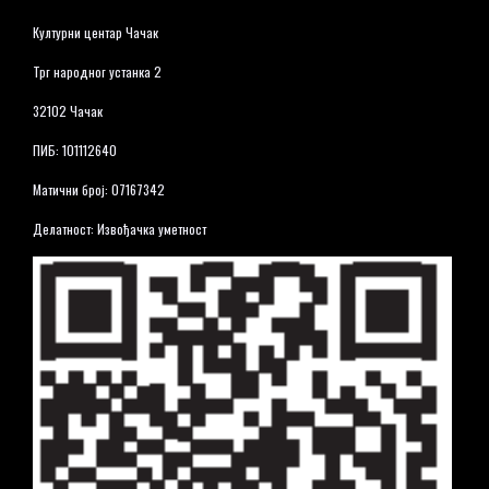
Културни центар Чачак
Трг народног устанка 2
32102 Чачак
ПИБ: 101112640
Матични број: 07167342
Делатност: Извођачка уметност