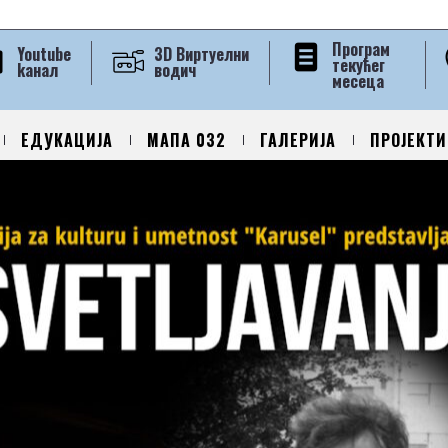
Програм
Youtube
3D Виртуелни
текућег
kанал
водич
месеца
ЕДУКАЦИЈА
МАПА 032
ГАЛЕРИЈА
ПРОЈЕКТИ