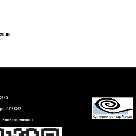
 20.00
12640
рој: 07167342
: Извођачка уметност