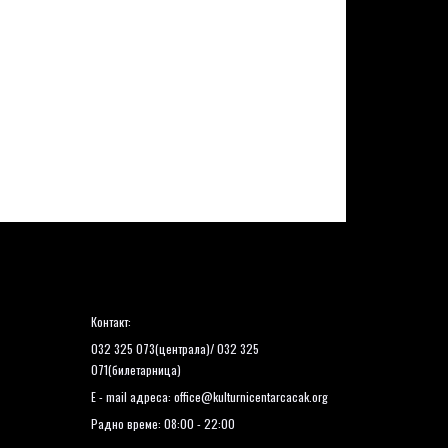
Контакт:
032 325 073(централа)/ 032 325
071(билетарница)
E - mail адреса:
office@kulturnicentarcacak.org
Радно време: 08:00 - 22:00