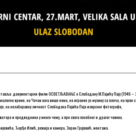
дставља: документарни филм ОСВЕТЉАВАЊЕ о Слободану М.Пајићу Пају (1946 – 
алогно време, на Чачак кога више нема, на игранке уз музику са плоча, на прв
ије, на незаборавну личност Слободана Пајића Паја изврсног фотографа,
атора и предводника у много чему, а пре свега посебног и драгог човека.
јевића, Ђорђе Илић, режија и камера, Зоран Грујовић, монтажа.