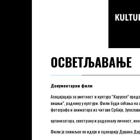
ОСВЕТЉАВАЊЕ
Документарни филм
Асоцијација за уметност и културу “Карусел” пре
вишњи”, раднику у култури. Филм буди сећања на ан
фотографа и аниматора из читаве Србије, Југослав
организатора, свестрану и радозналу личност, инов
Филм је снимљен по идеји и сценарију Душана Дари