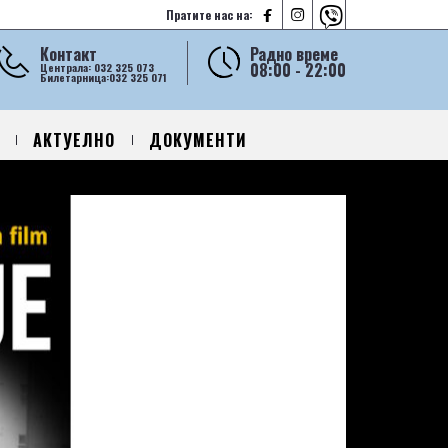



Пратите нас на:
Контакт
Радно време
08:00 - 22:00
Централа: 032 325 073
Билетарница:032 325 071
АКТУЕЛНО
ДОКУМЕНТИ