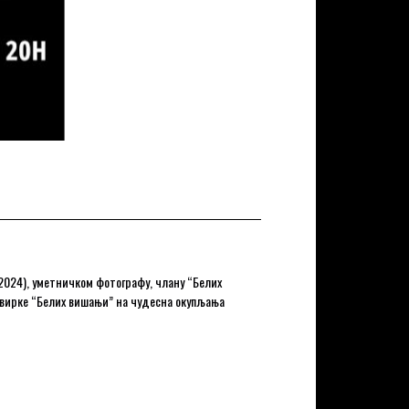
2024), уметничком фотографу, члану “Белих
е свирке “Белих вишањи” на чудесна окупљања