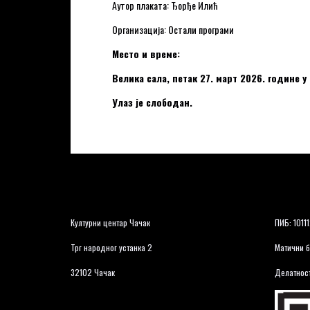
Аутор плаката: Ђорђе Илић
Организација: Остали програми
Место и време:
Велика сала, петак 27. март 2026. године у
Улаз је слободан.
Културни центар Чачак
ПИБ: 1011
Трг народног устанка 2
Матични б
32102 Чачак
Делатност