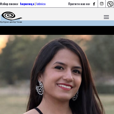



Избор писма:
ћирилица
|
latinica
Пратите нас на: