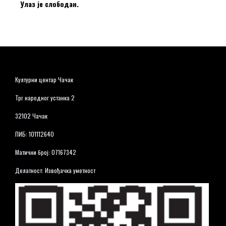
Улаз је слободан.
Културни центар Чачак
Трг народног устанка 2
32102 Чачак
ПИБ: 101112640
Матични број: 07167342
Делатност: Извођачка уметност