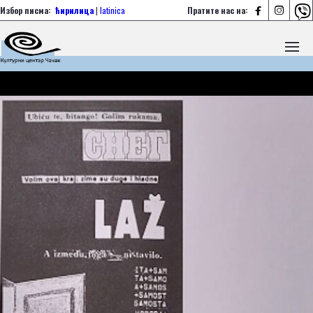



Избор писма:
ћирилица
|
latinica
Пратите нас на: