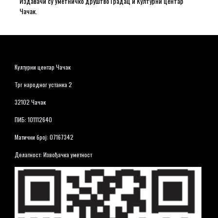
Издавачи су Уметничко друштво Градац и Културни центар
Чачак.
Културни центар Чачак
Трг народног устанка 2
32102 Чачак
ПИБ: 101112640
Матични број: 07167342
Делатност: Извођачка уметност