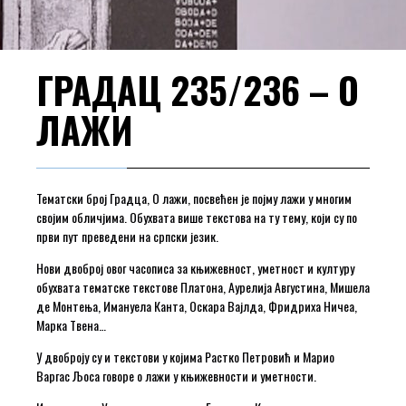
ГРАДАЦ 235/236 – О
ЛАЖИ
Тематски број Градца, О лажи, посвећен је појму лажи у многим
својим обличјима. Обухвата више текстова на ту тему, који су по
први пут преведени на српски језик.
Нови двоброј овог часописа за књижевност, уметност и културу
обухвата тематске текстове Платона, Аурелија Августина, Мишела
де Монтења, Имануела Канта, Оскара Вајлда, Фридриха Ничеа,
Марка Твена…
У двоброју су и текстови у којима Растко Петровић и Марио
Варгас Љоса говоре о лажи у књижевности и уметности.