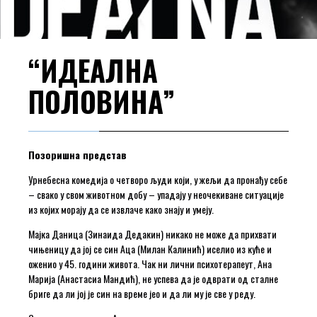
“ИДЕАЛНА
ПОЛОВИНА”
Позоришна представ
Урнебесна комедија о четворо људи који, у жељи да пронађу себе
– свако у свом животном добу – упадају у неочекиване ситуације
из којих морају да се извлаче како знају и умеју.
Мајка Даница (Зинаида Дедакин) никако не може да прихвати
чињеницу да јој се син Аца (Милан Калинић) иселио из куће и
оженио у 45. години живота. Чак ни лични психотерапеут, Ана
Марија (Анастасиа Мандић), не успева да је одврати од сталне
бриге да ли јој је син на време јео и да ли му је све у реду.