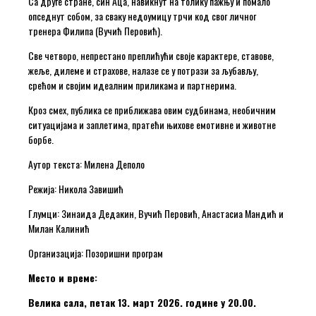
Са друге стране, син Аца, навикнут на толику пажњу и помало
опседнут собом, за сваку недоумицу трчи код свог личног
тренера Филипа (Вучић Перовић).
Све четворо, непрестано преплићући своје карактере, ставове,
жеље, дилеме и страхове, налазе се у потрази за љубављу,
срећом и својим идеалним приликама и партнерима.
Кроз смех, публика се приближава овим судбинама, необичним
ситуацијама и заплетима, пратећи њихове емотивне и животне
борбе.
Аутор текста: Милена Деполо
Режија: Никола Завишић
Глумци: Зинаида Дедакин, Вучић Перовић, Анастасиа Мандић и
Милан Калинић
Организација: Позоришни програм
Место и време:
Велика сала, петак 13. март 2026. године у 20.00.