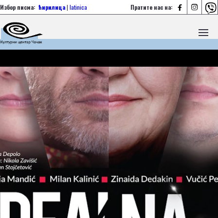



Избор писма:
ћирилица
|
latinica
Пратите нас на: