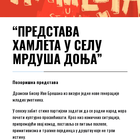
“ПРЕДСТАВА
ХАМЛЕТА У СЕЛУ
МРДУША ДОЊА”
Позоришна представа
Драмски бисер Иве Брешана из визуре једне нове генерације
младих уметника.
У сеоску забит стиже партијски задатак да се радни народ мора
почети културно просвећивати. Кроз низ комичних ситуација,
припремајући овај комад, поставља се питање похлепе,
примитивизма и трагике појединца у друштву које не трпи
истину.