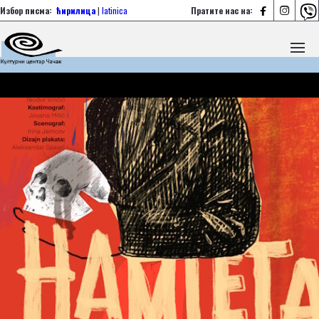



Избор писма:
ћирилица
|
latinica
Пратите нас на: