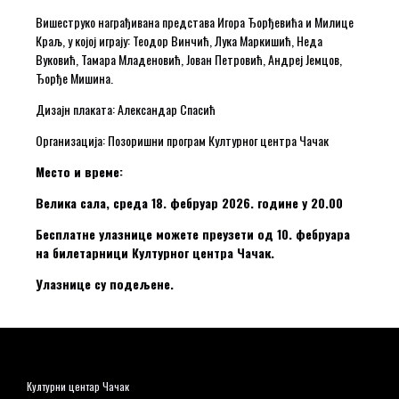
Вишеструко награђивана представа Игора Ђорђевића и Милице
Краљ, у којој играју: Теодор Винчић, Лука Маркишић, Неда
Вуковић, Тамара Младеновић, Јован Петровић, Андреј Јемцов,
Ђорђе Мишина.
Дизајн плаката: Александар Спасић
Организација: Позоришни програм Културног центра Чачак
Место и време:
Велика сала, среда 18. фебруар 2026. године у 20.00
Бесплатне улазнице можете преузети од 10. фебруара
на билетарници Културног центра Чачак.
Улазнице су подељене.
Културни центар Чачак