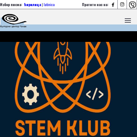



Избор писма:
ћирилица
|
latinica
Пратите нас на: