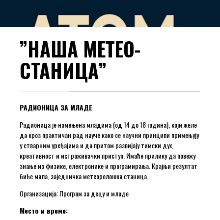
”НАША МЕТЕО-
СТАНИЦА”
РАДИОНИЦА ЗА МЛАДЕ
Радионица је намењена младима (од 14 до 18 година), који желе
да кроз практичан рад науче како се научни принципи примењују
у стварним уређајима и да притом развијају тимски дух,
креативност и истраживачки приступ. Имаће прилику да повежу
знање из физике, електронике и програмирања. Крајњи резултат
биће мала, заједничка метеоролошка станица.
Организација: Програм за децу и младе
Место и време: