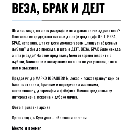
ВЕЗА, БРАК И ДЕЈТ
Шта нас спаја, шта нас раздваја, и шта данас значи здрава веза?
Поставља се круцијално питање да ли је градација ДЕЈТ, ВЕЗА,
БРАК, исправна, шта се деси уколико у овом „ланцу снабдевања
љубави“ дође до прекида, и шта је ДЕЈТ, ВЕЗА, БРАК било некада
а шта је сада? На овом предавању ћемо отворено говорити о
љубави, блискости и свему ономе што нас не уче у школи, а што
нам мења живот.
Предавач: др МАРКО ЈОВАШЕВИЋ, лекар и психотерапеут који се
бави емотивним, брачним и породичним изазовима,
анксиозношћу, депресијом и фобијама. Његова предавања су
интерактивна, искрена и дубоко лична.
Фото: Приватна архива
Организација: Културно – образовни програм
Место и време: