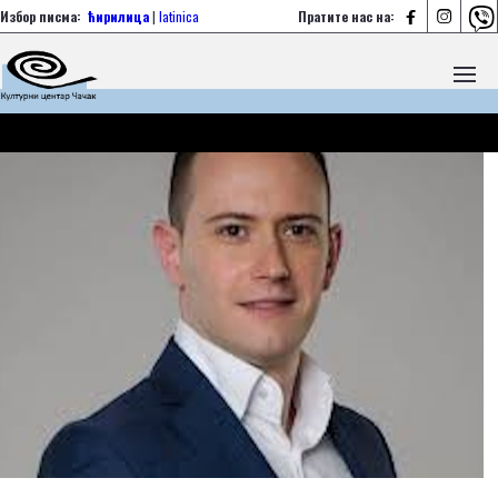



Избор писма:
ћирилица
|
latinica
Пратите нас на: