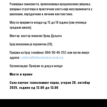
Развијање самосвести, препознавање ирационалних уверења,
усвајање стратегија и практичних алата које могу применити у
школским, породичним и личним контекстима.
Могу се пријавити млади од 15 до 18 година (сви ученици
средњих школа).
Ментор: мастер психолог Урош Дрљача
Број полазника је ограничен (10).
Пријава на број телефона: 064/ 80-40-252; или путем имејл-
адресе:
i.aleksic@kulturnicentarcacak.org
Организација: Програм за децу и младе
Место и време:
Сала научно технолошког парка, уторак 28. октобар
2025. године од 12.00 до 13.00