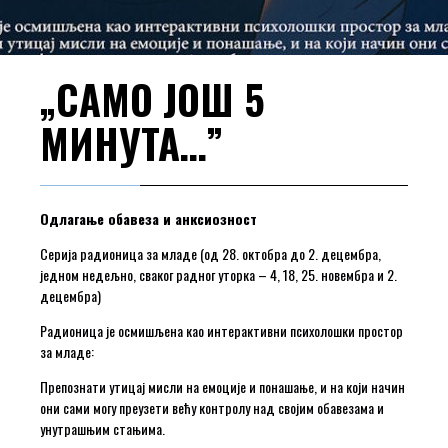
„САМО ЈОШ 5
МИНУТА…”
Одлагање обавеза и анксиозност
Серија радионица за младе (од 28. октобра до 2. децембра,
једном недељно, сваког радног уторка – 4, 18, 25. новембра и 2.
децембра)
Радионица је осмишљена као интерактивни психолошки простор
за младе:
Препознати утицај мисли на емоције и понашање, и на који начин
они сами могу преузети већу контролу над својим обавезама и
унутрашњим стањима.