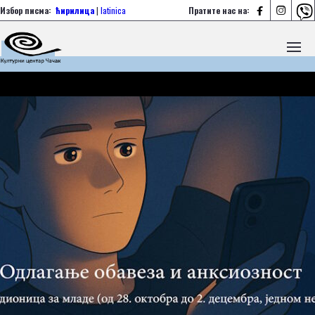



Избор писма:
ћирилица
|
latinica
Пратите нас на: