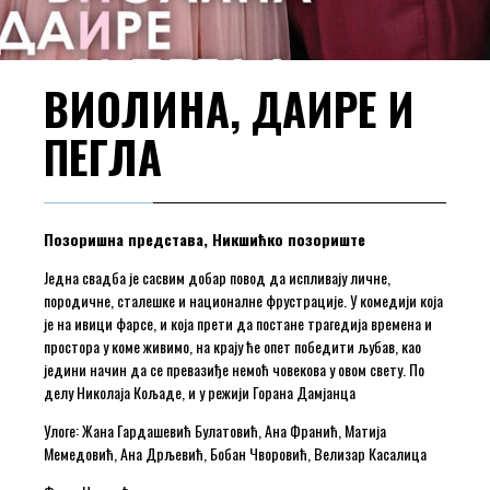
ВИОЛИНА, ДАИРЕ И
ПЕГЛА
Позоришна представа,
Никшићко позориште
Једна свадба је сасвим добар повод да испливају личне,
породичне, сталешке и националне фрустрације. У комедији која
је на ивици фарсе, и која прети да постане трагедија времена и
простора у коме живимо, на крају ће опет победити љубав, као
једини начин да се превазиђе немоћ човекова у овом свету. По
делу Николаја Кољаде, и у режији Горана Дамјанца
Улоге: Жана Гардашевић Булатовић, Ана Франић, Матија
Мемедовић, Ана Дрљевић, Бобан Чворовић, Велизар Касалица