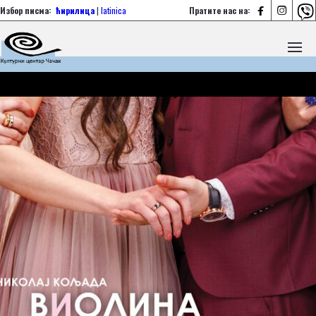



Избор писма:
ћирилица
|
latinica
Пратите нас на: