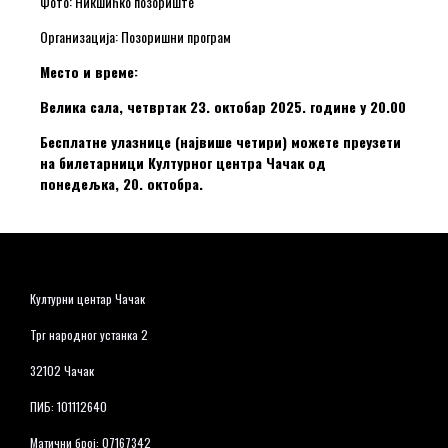
Фото: Никшићко позориште
Организација: Позоришни програм
Место и време:
Велика сала, четвртак 23. октобар 2025. године у 20.00
Бесплатне улазнице (највише четири) можете преузети
на билетарници Културног центра Чачак од
понедељка, 20. октобра.
Културни центар Чачак
Трг народног устанка 2
32102 Чачак
ПИБ: 101112640
Матични број: 07167342