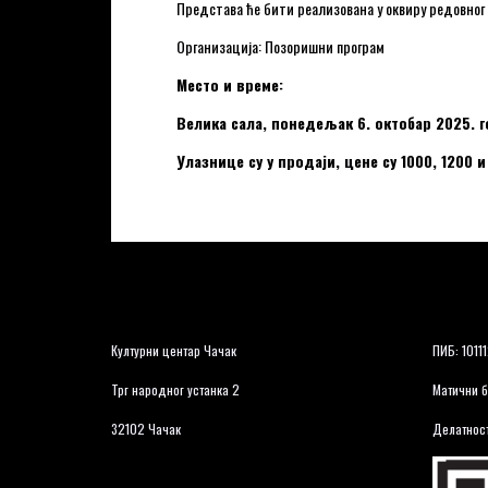
Представа ће бити реализована у оквиру редовног
Организација: Позоришни програм
Место и време:
Велика сала, понедељак 6. октобар 2025. г
Улазнице су у продаји, цене су 1000, 1200 
Културни центар Чачак
ПИБ: 1011
Трг народног устанка 2
Матични б
32102 Чачак
Делатност