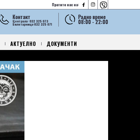



Пратите нас на:
Контакт
Радно време
08:00 - 22:00
Централа: 032 325 073
Билетарница:032 325 071
АКТУЕЛНО
ДОКУМЕНТИ