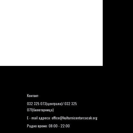
Контакт:
032 325 073(централа)/ 032 325
071(билетарница)
E - mail адреса:
office@kulturnicentarcacak.org
Радно време: 08:00 - 22:00