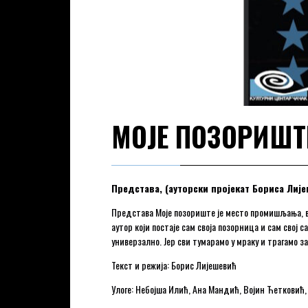
МОЈЕ ПОЗОРИШТ
Представа,
(ауторски пројекат Бориса Лиј
Представа Моје позориште је место промишљања, вр
аутор који постаје сам своја позорница и сам свој 
универзално. Јер сви тумарамо у мраку и трагамо за
Текст и режија: Борис Лијешевић
Улоге: Небојша Илић, Ана Мандић, Војин Ћетковић,