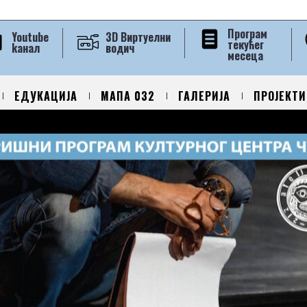
Програм
Youtube
3D Виртуелни
текућег
kанал
водич
месеца
ЕДУКАЦИЈА
МАПА 032
ГАЛЕРИЈА
ПРОЈЕКТИ