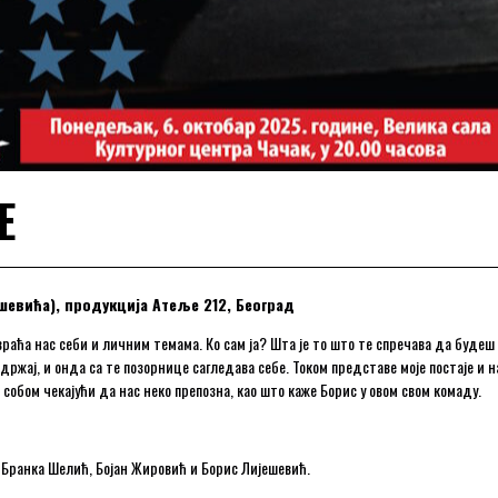
Е
ешевића), продукција Атеље 212, Београд
аћа нас себи и личним темама. Ко сам ја? Шта је то што те спречава да будеш с
садржај, и онда са те позорнице сагледава себе. Током представе моје постаје и н
 собом чекајући да нас неко препозна, као што каже Борис у овом свом комаду.
 Бранка Шелић, Бојан Жировић и Борис Лијешевић.