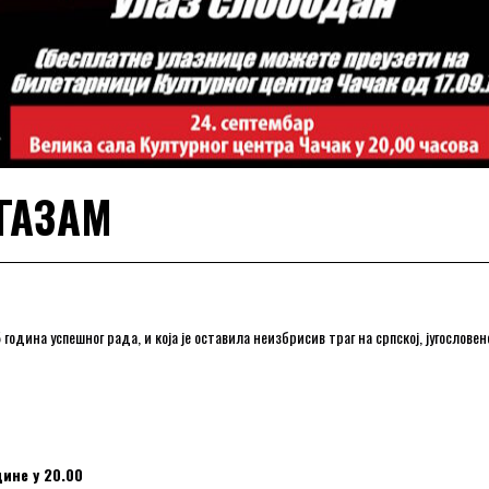
ГАЗАМ
 година успешног рада, и која је оставила неизбрисив траг на српској, југослове
дине у 20.00