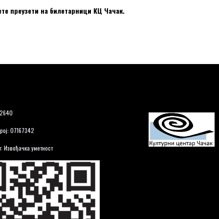
ете преузети на билетарници КЦ Чачак.
12640
рој: 07167342
: Извођачка уметност