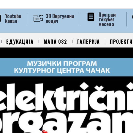
Програм
Youtube
3D Виртуелни
текућег
kанал
водич
месеца
ЕДУКАЦИЈА
МАПА 032
ГАЛЕРИЈА
ПРОЈЕКТИ