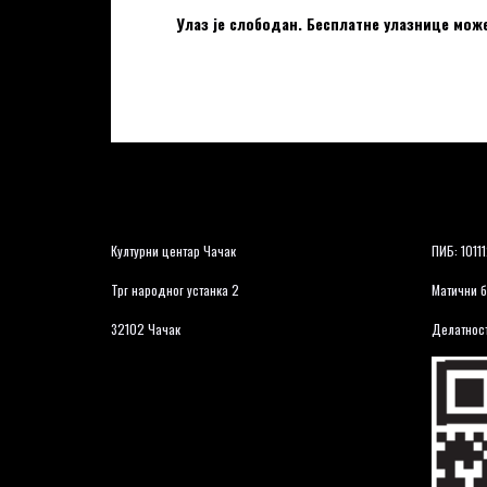
Улаз је слободан. Бесплатне улазнице мож
Културни центар Чачак
ПИБ: 1011
Трг народног устанка 2
Матични б
32102 Чачак
Делатност