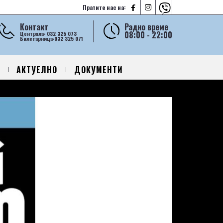



Пратите нас на:
Контакт
Радно време
08:00 - 22:00
Централа: 032 325 073
Билетарница:032 325 071
АКТУЕЛНО
ДОКУМЕНТИ