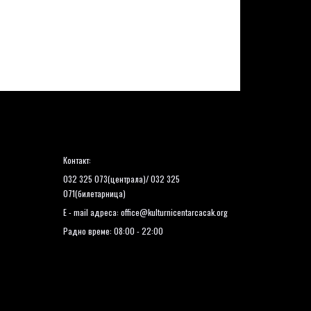
Контакт:
032 325 073(централа)/ 032 325
071(билетарница)
E - mail адреса:
office@kulturnicentarcacak.org
Радно време: 08:00 - 22:00