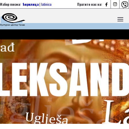



Избор писма:
ћирилица
|
latinica
Пратите нас на: