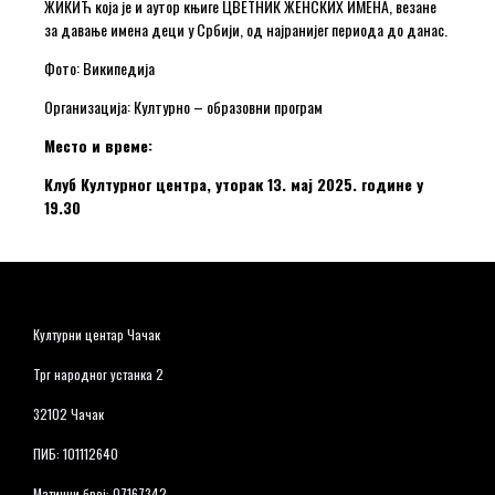
ЖИКИЋ која је и аутор књиге ЦВЕТНИК ЖЕНСКИХ ИМЕНА, везане
за давање имена деци у Србији, од најранијег периода до данас.
Фото: Википедија
Организација: Културно – образовни програм
Место и време:
Клуб Културног центра, уторак 13. мај 2025. године у
19.30
Културни центар Чачак
Трг народног устанка 2
32102 Чачак
ПИБ: 101112640
Матични број: 07167342