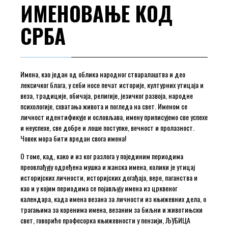
ИМЕНОВАЊЕ КОД
СРБА
Имена, као један од облика народног стваралаштва и део
лексичког блага, у себи носе печат историје, културних утицаја и
веза, традиције, обичаја, религије, језичког развоја, народне
психологије, схватања живота и погледа на свет. Именом се
личност идентификује и ословљава, имену приписујемо све успехе
и неуспехе, све добре и лоше поступке, вечност и пролазност.
Човек мора бити вредан свога имена!
О томе, кад, како и из ког разлога у појединим периодима
преовлађују одређена мушка и жанска имена, колики је утицај
историјских личности, историјских догађаја, вере, паганства и
као и у којим периодима се појављују имена из црквеног
календара, када имена везана за личности из књижевних дела, о
трагањима за коренима имена, везаним за биљни и животињски
свет, говориће професорка књижевности у пензији, ЉУБИЦА