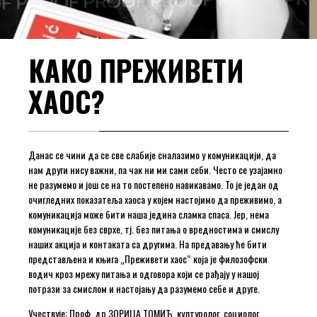
КАКО ПРЕЖИВЕТИ
ХАОС?
Данас се чини да се све слабије сналазимо у комуникацији, да
нам други нису важни, па чак ни ми сами себи. Често се узајамно
не разумемо и још се на то постепено навикавамо. То је један од
очигледних показатеља хаоса у којем настојимо да преживимо, а
комуникација може бити наша једина сламка спаса. Јер, нема
комуникације без сврхе, тј. без питања о вредностима и смислу
наших акција и контаката са другима. На предавању ће бити
представљена и књига „Преживети хаос“ која је филозофски
водич кроз мрежу питања и одговора који се рађају у нашој
потрази за смислом и настојању да разумемо себе и друге.
Учествује: Проф. др ЗОРИЦА ТОМИЋ, културолог, социолог