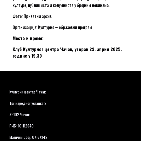
културе, публициста и колумниста у бројним новинама.
Фото: Приватни архив
Организација: Културно – образовни програм
Место и време:
Клуб Културног центра Чачак, уторак 29. април 2025.
године у 19.30
Културни центар Чачак
Трг народног устанка 2
32102 Чачак
ПИБ: 101112640
Матични број: 07167342