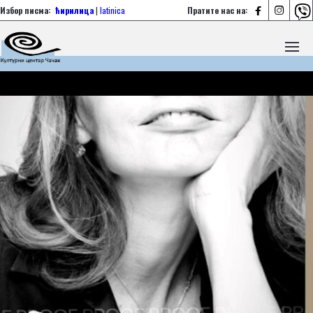



Избор писма:
ћирилица
|
latinica
Пратите нас на: