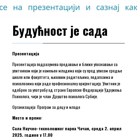
Будућност је сада
Презентација
Презентација подразумева предавање и ближе упознавање са
упитником који је намењен младима који су пред уписом средње
школе или факултета, њиховим родитељима, педагозима и
психолозима који раде професионалну оријентацију. Упитник је
одобрен за употребу од стране Европске Федерације Удружења
Психолога, чији је члан Друштво психолога Србије.
Организација: Програм за децу и младе
Место и време:
Сала Научно-технолошког парка Чачак, среда 2. април
2025. године у 17.00