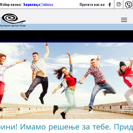



Избор писма:
ћирилица
|
latinica
Пратите нас на: