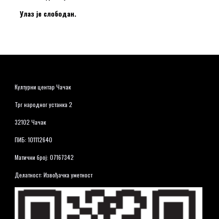
Улаз је слободан.
Културни центар Чачак
Трг народног устанка 2
32102 Чачак
ПИБ: 101112640
Матични број: 07167342
Делатност: Извођачка уметност