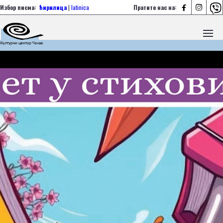



Избор писма:
ћирилица
|
latinica
Пратите нас на: