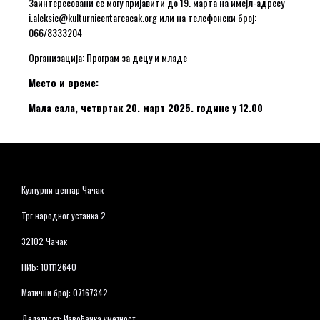
Заинтересовани се могу пријавити до 19. марта на имејл-адресу
i.aleksic@kulturnicentarcacak.org или на телефонски број:
066/8333204
Организација: Програм за децу и младе
Место и време:
Мала сала, четвртак 20. март 2025. године у 12.00
Културни центар Чачак
Трг народног устанка 2
32102 Чачак
ПИБ: 101112640
Матични број: 07167342
Делатност: Извођачка уметност