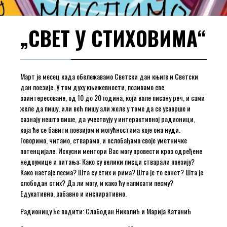
„СВЕТ У СТИХОВИМА“
Март је месец када обележавамо Светски дан књиге и Светски
дан поезије. У том духу књижевности, позивамо све
заинтересоване, од 10 до 20 година, који воле писану реч, и сами
желе да пишу, или већ пишу али желе у томе да се усаврше и
сазнају нешто више, да учествују у интерактивној радионици,
која ће се бавити поезијом и могућностима које она нуди.
Говоримо, читамо, стварамо, и ослобађамо своје уметничке
потенцијале. Искусни ментори Вас могу провести кроз одређене
недоумице и питања: Како су велики писци стварали поезију?
Како настаје песма? Шта су стих и рима? Шта је то сонет? Шта је
слободан стих? Да ли могу, и како ћу написати песму?
Едукативно, забавно и инспиративно.
Радионицу ће водити: Слободан Николић и Марија Катанић