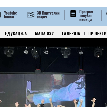
Програм
Youtube
3D Виртуелни
текућег
kанал
водич
месеца
ЕДУКАЦИЈА
МАПА 032
ГАЛЕРИЈА
ПРОЈЕКТИ