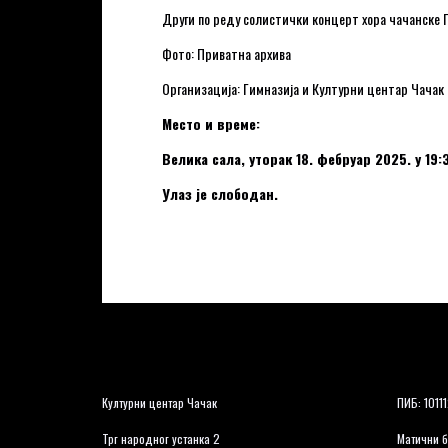
Други по реду солистички концерт хора чачанске 
Фото: Приватна архива
Организација: Гимназија и Културни центар Чачак
Место и време:
Велика сала, уторак 18. фебруар 2025. у 19:
Улаз је слободан.
Културни центар Чачак
ПИБ: 1011
Трг народног устанка 2
Матични б