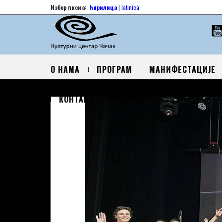
Избор писма:
ћирилица
|
latinica
О НАМА
ПРОГРАМ
МАНИФЕСТАЦИЈЕ
КОНТАКТ