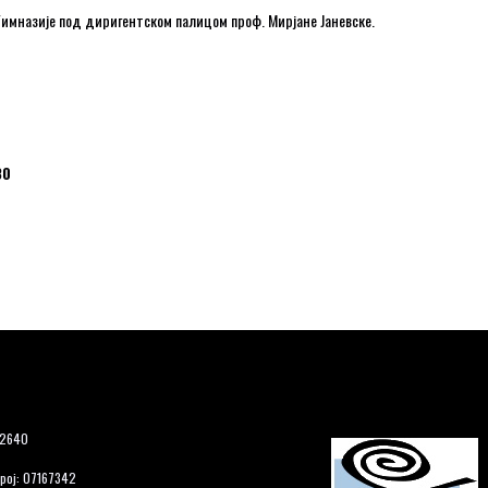
Гимназије под диригентском палицом проф. Мирјане Јаневске.
30
12640
рој: 07167342