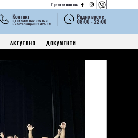



Пратите нас на:
Контакт
Радно време
08:00 - 22:00
Централа: 032 325 073
Билетарница:032 325 071
АКТУЕЛНО
ДОКУМЕНТИ